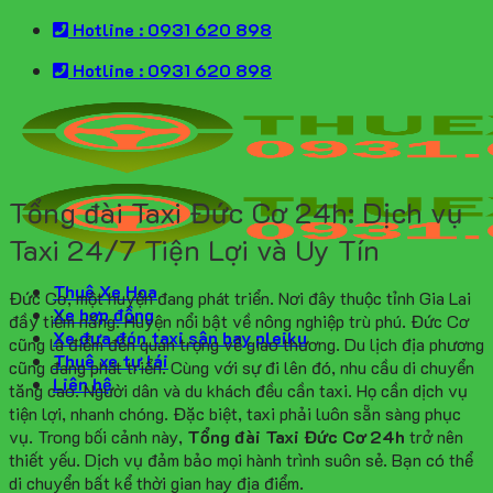
Skip
Hotline : 0931 620 898
to
Hotline : 0931 620 898
content
Tổng đài Taxi Đức Cơ 24h: Dịch vụ
Taxi 24/7 Tiện Lợi và Uy Tín
Thuê Xe Hoa
Đức Cơ, một huyện đang phát triển. Nơi đây thuộc tỉnh Gia Lai
Xe hợp đồng
đầy tiềm năng. Huyện nổi bật về nông nghiệp trù phú. Đức Cơ
Xe đưa đón taxi sân bay pleiku
cũng là điểm đến quan trọng về giao thương. Du lịch địa phương
Thuê xe tự lái
cũng đang phát triển. Cùng với sự đi lên đó, nhu cầu di chuyển
Liên hệ
tăng cao. Người dân và du khách đều cần taxi. Họ cần dịch vụ
tiện lợi, nhanh chóng. Đặc biệt, taxi phải luôn sẵn sàng phục
vụ. Trong bối cảnh này,
Tổng đài Taxi Đức Cơ 24h
trở nên
thiết yếu. Dịch vụ đảm bảo mọi hành trình suôn sẻ. Bạn có thể
di chuyển bất kể thời gian hay địa điểm.