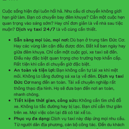
Cuộc sống hiện đại luôn hối hả. Nhu cầu di chuyển không giới
hạn giờ làm. Bạn có chuyến bay đêm khuya? Cần một cuộc hẹn
quan trọng vào sáng sớm? Hay chỉ đơn giản là về nhà sau tiệc
muộn?
Dịch vụ taxi 24/7
là vô cùng cần thiết.
Sẵn sàng mọi lúc, mọi nơi:
Dù bạn ở trung tâm Đức Cơ.
Hay các vùng lân cận đều được đón. Bất kể ban ngày hay
giữa đêm khuya. Chỉ cần một cuộc gọi, xe taxi sẽ đến.
Điều này đặc biệt quan trọng cho trường hợp khẩn cấp.
Rất tiện khi cần di chuyển giờ đặc biệt.
An toàn và tiện lợi:
Bạn không cần tự lái xe khi mệt
mỏi. Không lo lắng đường sá xa lạ về đêm.
Dịch vụ taxi
Đức Cơ
mang đến an toàn. Tài xế chuyên nghiệp rất
thông thạo địa hình. Họ sẽ đưa bạn đến nơi an toàn,
nhanh chóng.
Tiết kiệm thời gian, công sức:
Không cần tìm chỗ đỗ
xe. Không lo tắc đường hay bị lạc. Bạn chỉ cần thư giãn
trên xe. Mọi việc còn lại đã có tài xế lo.
Phục vụ đa dạng:
Dịch vụ taxi này đáp ứng mọi nhu cầu.
Từ người dân địa phương, cán bộ công tác. Đến du khách