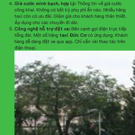
Giá cước minh bạch, hợp lý:
Thông tin về giá cước
công khai. Không có bất kỳ phụ phí ẩn nào. Nhiều hãng
taxi còn có ưu đãi. Giảm giá cho khách hàng thân thiết.
Áp dụng cho các chuyến đi dài.
Công nghệ hỗ trợ đặt xe:
Bên cạnh gọi điện trực tiếp
tổng đài. Một số hãng
taxi Đức Cơ
có ứng dụng. Khách
hàng dễ dàng đặt xe qua app. Chỉ cần vài thao tác trên
điện thoại.