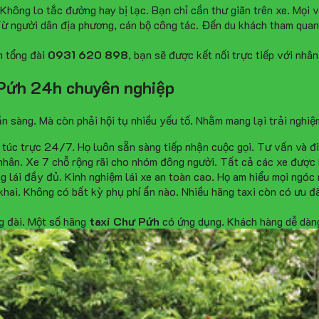
hông lo tắc đường hay bị lạc. Bạn chỉ cần thư giãn trên xe. Mọi vi
Từ người dân địa phương, cán bộ công tác. Đến du khách tham qua
n tổng đài
0931 620 898
, bạn sẽ được kết nối trực tiếp với nhân
 Pứh 24h chuyên nghiệp
n sàng. Mà còn phải hội tụ nhiều yếu tố. Nhằm mang lại trải nghiệ
 túc trực 24/7. Họ luôn sẵn sàng tiếp nhận cuộc gọi. Tư vấn và đi
 nhân. Xe 7 chỗ rộng rãi cho nhóm đông người. Tất cả các xe được
g lái đầy đủ. Kinh nghiệm lái xe an toàn cao. Họ am hiểu mọi ngóc
hai. Không có bất kỳ phụ phí ẩn nào. Nhiều hãng taxi còn có ưu đ
ng đài. Một số hãng
taxi Chư Pứh
có ứng dụng. Khách hàng dễ dàng 