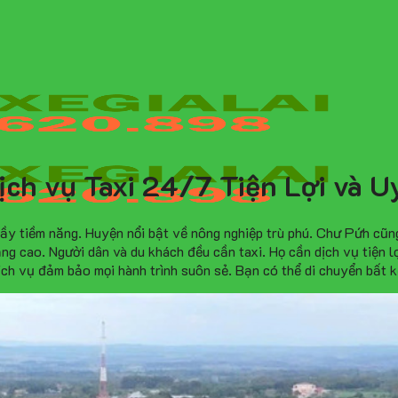
ch vụ Taxi 24/7 Tiện Lợi và U
đầy tiềm năng. Huyện nổi bật về nông nghiệp trù phú. Chư Pứh cũn
ăng cao. Người dân và du khách đều cần taxi. Họ cần dịch vụ tiện l
ịch vụ đảm bảo mọi hành trình suôn sẻ. Bạn có thể di chuyển bất kể