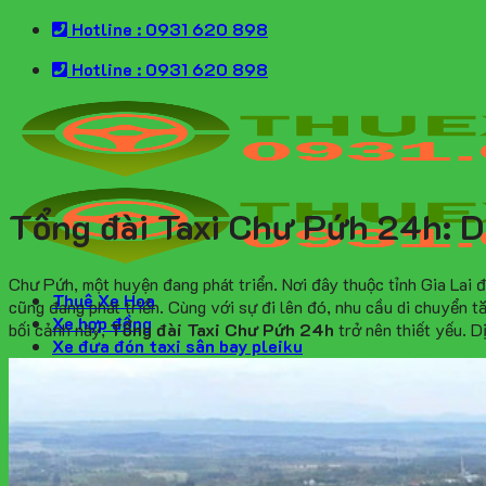
Skip
Hotline : 0931 620 898
to
Hotline : 0931 620 898
content
Tổng đài Taxi Chư Pứh 24h: Dị
Chư Pứh, một huyện đang phát triển. Nơi đây thuộc tỉnh Gia Lai 
Thuê Xe Hoa
cũng đang phát triển. Cùng với sự đi lên đó, nhu cầu di chuyển t
Xe hợp đồng
bối cảnh này,
Tổng đài Taxi Chư Pứh 24h
trở nên thiết yếu. D
Xe đưa đón taxi sân bay pleiku
Thuê xe tự lái
Liên hệ