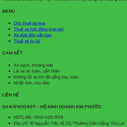
MENU
Cho thuê xe hoa
Thuê xe hợp đồng trọn gói
Xe đưa đón sân bay
Thuê xe tự lái
CAM KẾT
Xe sạch, thoáng mát
Lái xe an toàn, cẩn thận
Không lái xe khi đã uống bia, rượu
Nhiệt tình, chu đáo
LIÊN HỆ
064191010497 - HỘ KINH DOANH KIM PHƯỚC
HOTLINE: 0931 620 898
Địa chỉ: 18 Nguyễn Trãi, tổ 05, Phường Diên Hồng, Gia Lai