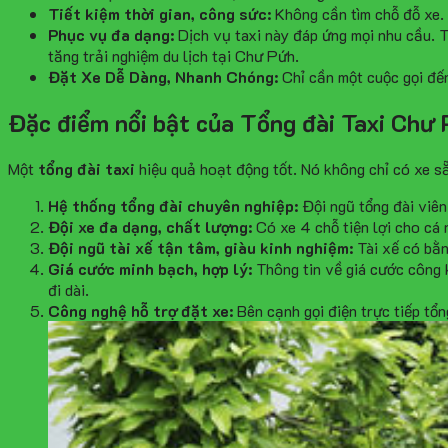
Tiết kiệm thời gian, công sức:
Không cần tìm chỗ đỗ xe. K
Phục vụ đa dạng:
Dịch vụ taxi này đáp ứng mọi nhu cầu. 
tăng trải nghiệm du lịch tại Chư Pứh.
Đặt Xe Dễ Dàng, Nhanh Chóng:
Chỉ cần một cuộc gọi đế
Đặc điểm nổi bật của Tổng đài Taxi Chư
Một
tổng đài taxi
hiệu quả hoạt động tốt. Nó không chỉ có xe sẵ
Hệ thống tổng đài chuyên nghiệp:
Đội ngũ tổng đài viên
Đội xe đa dạng, chất lượng:
Có xe 4 chỗ tiện lợi cho cá
Đội ngũ tài xế tận tâm, giàu kinh nghiệm:
Tài xế có bằn
Giá cước minh bạch, hợp lý:
Thông tin về giá cước công k
đi dài.
Công nghệ hỗ trợ đặt xe:
Bên cạnh gọi điện trực tiếp tổ