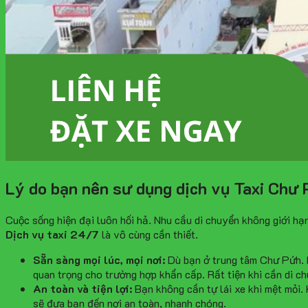
Lý do bạn nên sư dụng dịch vụ Taxi Chư
Cuộc sống hiện đại luôn hối hả. Nhu cầu di chuyển không giới h
Dịch vụ taxi 24/7
là vô cùng cần thiết.
Sẵn sàng mọi lúc, mọi nơi:
Dù bạn ở trung tâm Chư Pứh. H
quan trọng cho trường hợp khẩn cấp. Rất tiện khi cần di ch
An toàn và tiện lợi:
Bạn không cần tự lái xe khi mệt mỏi.
sẽ đưa bạn đến nơi an toàn, nhanh chóng.